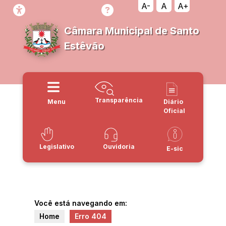
A-
A
A+
Câmara Municipal de Santo
Estêvão
Transparência
Menu
Diário
Oficial
Legislativo
Ouvidoria
E-sic
Você está navegando em:
Home
Erro 404