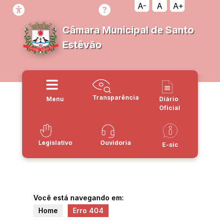
A-
A
A+
Câmara Municipal de Santo
Estêvão
Transparência
Menu
Diário
Oficial
Legislativo
Ouvidoria
E-sic
Você está navegando em:
Home
Erro 404