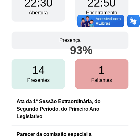
22:30
22:50
Fale conosco
Abertura
Encerramento
Nome*
Telefone 1*
Telefone 2
E-mail*
Presença
93
%
Cidade/Estado
Assunto*
14
1
Presentes
Faltantes
Mensagem*
Ata da 1° Sessão Extraordinária, do
*Campos obrigatórios
Segundo Período, do Primeiro Ano
Ao iniciar um contato, você concorda com a
Política de
Legislativo
privacidade
Parecer da comissão especial a