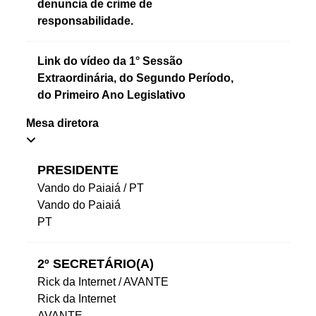
denuncia de crime de
responsabilidade.
...Ou se preferir
Ligue para nós
Link do vídeo da 1° Sessão
75 3245-1448
Extraordinária, do Segundo Período,
E-mail
do Primeiro Ano Legislativo
Ou seja atendido presencialmente
Segunda a sexta-feira, das 08:00 às 12:00 e das 14:00 às
Mesa diretora
17:00 horas.
Praça Sete de Setembro, S/N - Centro, Santo Estevão, CEP
PRESIDENTE
44190-000
Vando do Paiaiá / PT
Outros meios de contato
Vando do Paiaiá
PT
e-SIC
Ouvidoria
2º SECRETÁRIO(A)
Rick da Internet / AVANTE
Rick da Internet
AVANTE