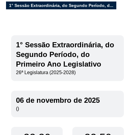
E-sic
1° Sessão Extraordinária, do Segundo Período, d...
Filtrar por todos
Acesso à Informação
1° Sessão Extraordinária, do
Cidadão
Segundo Período, do
Empresas
Primeiro Ano Legislativo
Fotos
Notícias
26ª Legislatura (2025-2028)
Secretarias
Servidor
Transparência
06 de novembro de 2025
Turistas
Videos
()
Áudios
Fale conosco