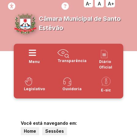
A-
A
A+
Câmara Municipal de Santo
Estêvão
Transparência
Menu
Diário
Oficial
Legislativo
Ouvidoria
E-sic
Você está navegando em:
Home
Sessões