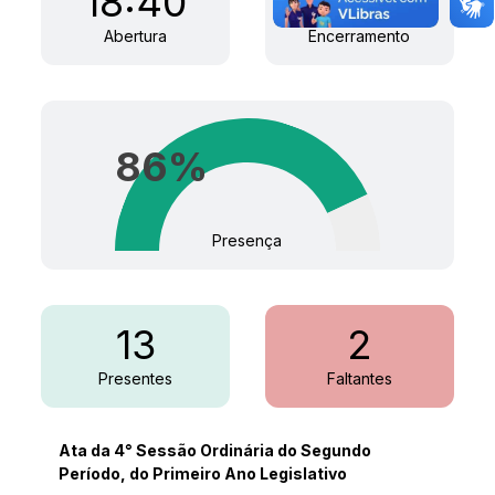
18:40
21:25
Abertura
Encerramento
86
%
Presença
13
2
Presentes
Faltantes
Ata da 4° Sessão Ordinária do Segundo
Período, do Primeiro Ano Legislativo