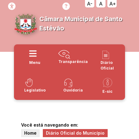
A-
A
A+
Câmara Municipal de Santo
Estêvão
Transparência
Menu
Diário
Oficial
Legislativo
Ouvidoria
E-sic
Você está navegando em:
Home
Diário Oficial do Município