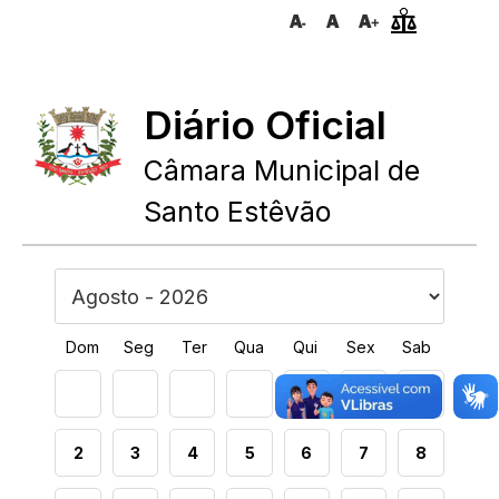
Diário Oficial
Câmara Municipal de
Santo Estêvão
Dom
Seg
Ter
Qua
Qui
Sex
Sab
1
2
3
4
5
6
7
8